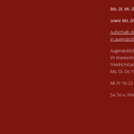
Mo, Di, Mi, 
sowie Mo, Di
Außerhalb di
in augenärztl
Augenärztlic
im Krankenh
Friedrichsta
Mo, Di, Do 
Mi, Fr 16-2
Sa, So u. Fe