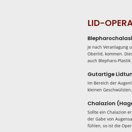
LID-OPER
Blepharochalasis
Je nach Veranlagung u
Oberlid, kommen. Dies
auch Blepharo-Plasti
Gutartige Lidtu
Im Bereich der Augenl
kleinen Geschwülsten,
Chalazion (Hage
Sollte ein Chalazion e
der Gabe von Augensal
fühlen, so ist die Ope